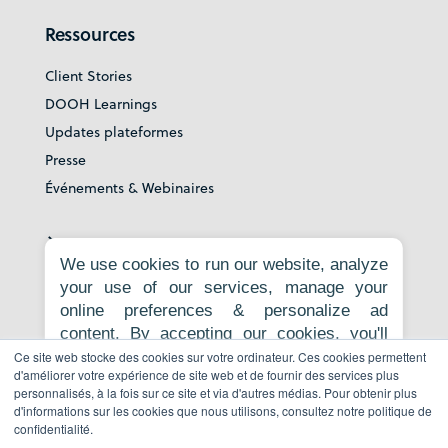
Ressources
Client Stories
DOOH Learnings
Updates plateformes
Presse
Événements & Webinaires
À propos
We use cookies to run our website, analyze
your use of our services, manage your
À propos
online preferences & personalize ad
Carrières
content. By accepting our cookies, you'll
Espace Presse
get relevant content, personalized ads, and
Ce site web stocke des cookies sur votre ordinateur. Ces cookies permettent
Contact
d'améliorer votre expérience de site web et de fournir des services plus
an enhanced browsing experience.
personnalisés, à la fois sur ce site et via d'autres médias. Pour obtenir plus
Politique de confidentialité
Necessary cookies are required for the
d'informations sur les cookies que nous utilisons, consultez notre politique de
core website functionality and cannot be
Faire un signalement
confidentialité.