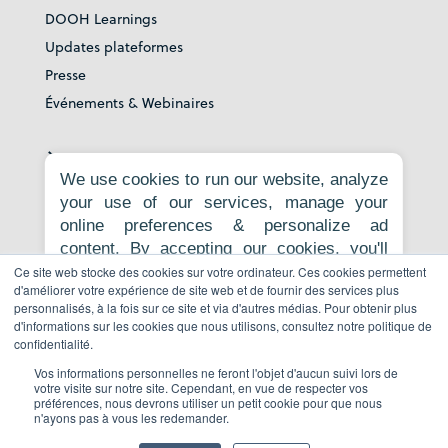
DOOH Learnings
Updates plateformes
Presse
Événements & Webinaires
À propos
We use cookies to run our website, analyze
your use of our services, manage your
À propos
online preferences & personalize ad
Carrières
content. By accepting our cookies, you'll
Espace Presse
get relevant content, personalized ads, and
Ce site web stocke des cookies sur votre ordinateur. Ces cookies permettent
Contact
d'améliorer votre expérience de site web et de fournir des services plus
an enhanced browsing experience.
personnalisés, à la fois sur ce site et via d'autres médias. Pour obtenir plus
Politique de confidentialité
Necessary cookies are required for the
d'informations sur les cookies que nous utilisons, consultez notre politique de
core website functionality and cannot be
Faire un signalement
confidentialité.
rejected. For more information, see our
Vos informations personnelles ne feront l'objet d'aucun suivi lors de
Privacy Policy
.
votre visite sur notre site. Cependant, en vue de respecter vos
préférences, nous devrons utiliser un petit cookie pour que nous
Réserver une demo
n'ayons pas à vous les redemander.
Accept all
Reject non-essential