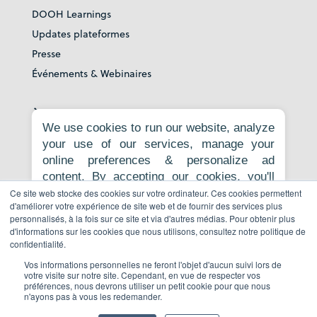
DOOH Learnings
Updates plateformes
Presse
Événements & Webinaires
À propos
We use cookies to run our website, analyze
your use of our services, manage your
À propos
online preferences & personalize ad
Carrières
content. By accepting our cookies, you'll
Espace Presse
get relevant content, personalized ads, and
Ce site web stocke des cookies sur votre ordinateur. Ces cookies permettent
Contact
d'améliorer votre expérience de site web et de fournir des services plus
an enhanced browsing experience.
personnalisés, à la fois sur ce site et via d'autres médias. Pour obtenir plus
Politique de confidentialité
Necessary cookies are required for the
d'informations sur les cookies que nous utilisons, consultez notre politique de
core website functionality and cannot be
Faire un signalement
confidentialité.
rejected. For more information, see our
Vos informations personnelles ne feront l'objet d'aucun suivi lors de
Privacy Policy
.
votre visite sur notre site. Cependant, en vue de respecter vos
préférences, nous devrons utiliser un petit cookie pour que nous
Réserver une demo
n'ayons pas à vous les redemander.
Accept all
Reject non-essential