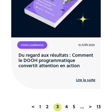
12 JUIN 2025
DOOH LEARNINGS
Du regard aux résultats : Comment
le DOOH programmatique
convertit attention en action
Lire la suite
<
1
2
3
4
5
...
>
13