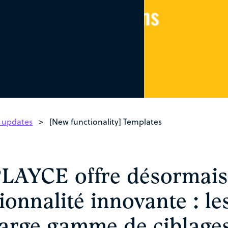
 updates
>
[New functionality] Templates
LAYCE offre désormais
ionnalité innovante : le
large gamme de ciblages