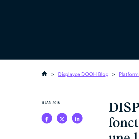
>
Displayce DOOH Blog
>
Platform
11 JAN 2018
DISP
fonct
une 