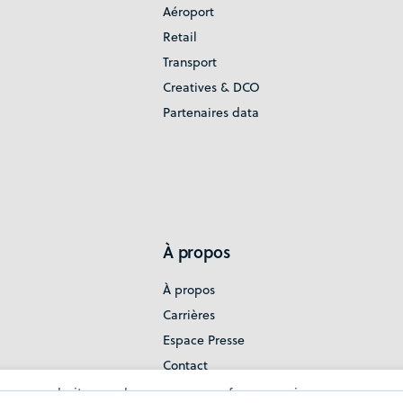
Aéroport
Retail
Transport
Creatives & DCO
Partenaires data
À propos
À propos
Carrières
Espace Presse
Contact
Politique de confidentialité
n our website, analyze your use of our services, manage yo