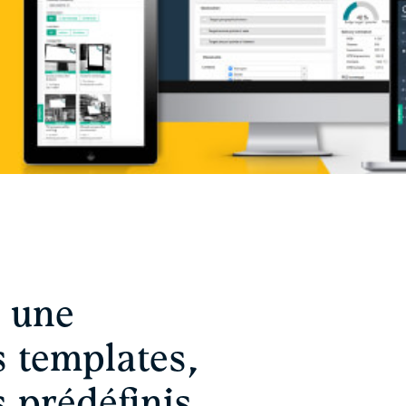
 une
s templates,
 prédéfinis