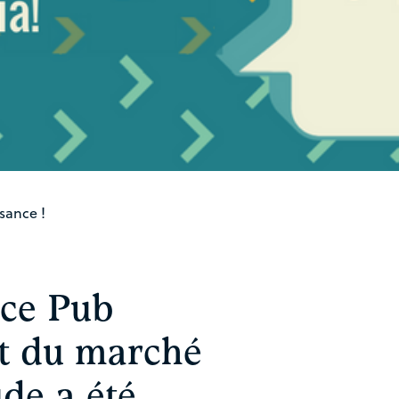
sance !
nce Pub
at du marché
ude a été