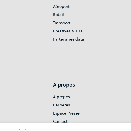
Aéroport
Retail
Transport
Creatives & DCO
Partenaires data
À propos
À propos
Carrières
Espace Presse
Contact
Politique de confidentialité
n our website, analyze your use of our services, manage yo