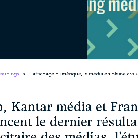
arnings
>
L’affichage numérique, le média en pleine crois
ep, Kantar média et Fra
ncent le dernier résult
citaire des médias, l’ét