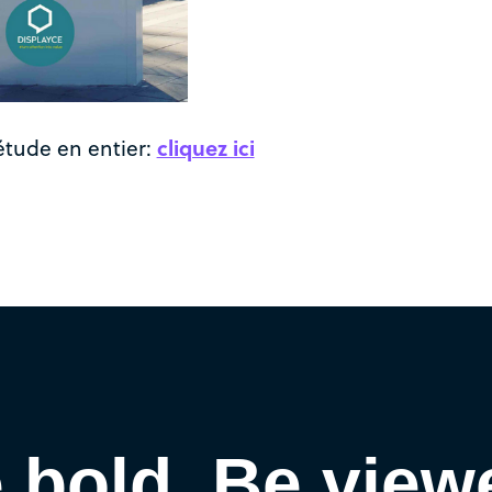
’étude en entier:
cliquez ici
 bold. Be view