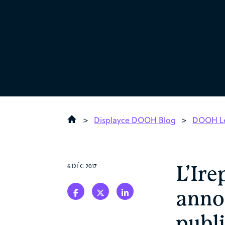
>
Displayce DOOH Blog
>
DOOH Le
6 DÉC 2017
L’Ir
anno
publi