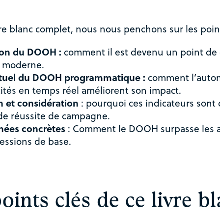
re blanc complet, nous nous penchons sur les point
ion du DOOH :
comment il est devenu un point de c
é moderne.
ctuel du DOOH programmatique :
comment l’automa
cités en temps réel améliorent son impact.
n et considération
: pourquoi ces indicateurs sont 
de réussite de campagne.
nées concrètes
: Comment le DOOH surpasse les au
essions de base.
oints clés de ce livre b