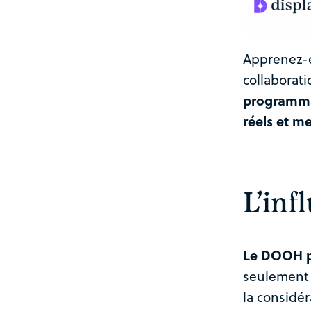
Apprenez-en
collaborat
programmat
réels et m
L’in
Le DOOH pr
seulement u
la considér