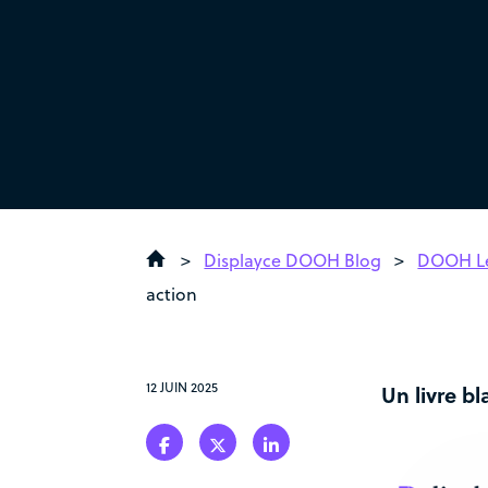
>
Displayce DOOH Blog
>
DOOH Le
action
12 JUIN 2025
Un livre b