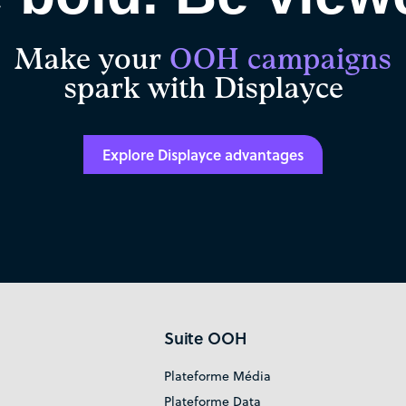
Make your
OOH campaigns
spark with Displayce
Explore Displayce advantages
Suite OOH
Plateforme Média
Plateforme Data