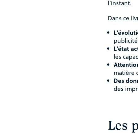
l’instant.
Dans ce liv
L’évolut
publicit
L’état a
les capa
Attentio
matière 
Des don
des impr
Les p